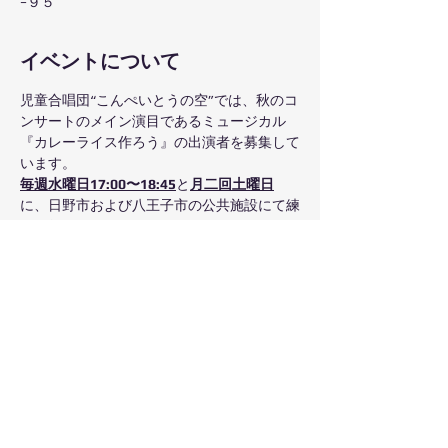
−９５
イベントについて
児童合唱団“こんぺいとうの空”では、秋のコ
ンサートのメイン演目であるミュージカル
『カレーライス作ろう』の出演者を募集して
います。
毎週水曜日17:00〜18:45
と
月二回土曜日
に、日野市および八王子市の公共施設にて練
習を行っています。
ご応募いただいたお子様は、イオンモール多
摩平の森クリスマスツリー点灯式（11月1日
(金)17:00〜17:30イオンモール多摩平の森1
階イベントスペースにて）にもご出演いただ
けます。
ご応募お待ちしております。