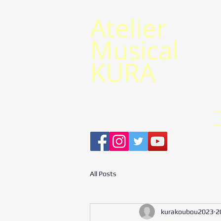
​Atelier
Musical
KURA
All Posts
kurakoubou2023
2