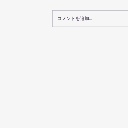
本番二日前のオーケストラ合わ
せ。 合唱団もソリストもオーケ
ストラも全員揃い、ワクワクが高
コメントを追加…
まってきました！ 音楽工房くら
企画演奏会 〈モーツァルト レク
イエム K.626～夭折の天才作曲家
モーツァルトの世界を味わう旅へ
の誘い～〉...