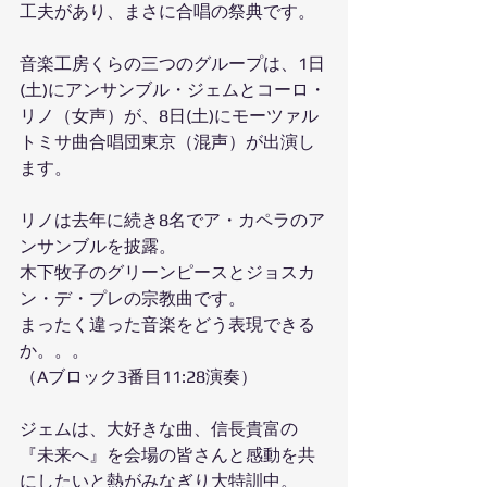
工夫があり、まさに合唱の祭典です。
音楽工房くらの三つのグループは、1日
(土)にアンサンブル・ジェムとコーロ・
リノ（女声）が、8日(土)にモーツァル
トミサ曲合唱団東京（混声）が出演し
ます。
リノは去年に続き8名でア・カペラのア
ンサンブルを披露。
木下牧子のグリーンピースとジョスカ
ン・デ・プレの宗教曲です。
まったく違った音楽をどう表現できる
か。。。
（Aブロック3番目11:28演奏）
ジェムは、大好きな曲、信長貴富の
『未来へ』を会場の皆さんと感動を共
にしたいと熱がみなぎり大特訓中。